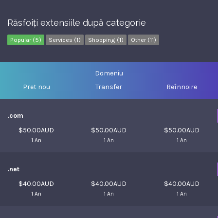
Răsfoiți extensiile după categorie
Popular (5)
Services (1)
Shopping (1)
Other (11)
Domeniu
Pret nou
Transfer
Reînnoire
.com
$50.00AUD
$50.00AUD
$50.00AUD
1 An
1 An
1 An
.net
$40.00AUD
$40.00AUD
$40.00AUD
1 An
1 An
1 An