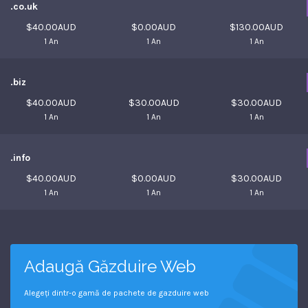
.co.uk
$40.00AUD
$0.00AUD
$130.00AUD
1 An
1 An
1 An
.biz
$40.00AUD
$30.00AUD
$30.00AUD
1 An
1 An
1 An
.info
$40.00AUD
$0.00AUD
$30.00AUD
1 An
1 An
1 An
Adaugă Găzduire Web
Alegeți dintr-o gamă de pachete de gazduire web