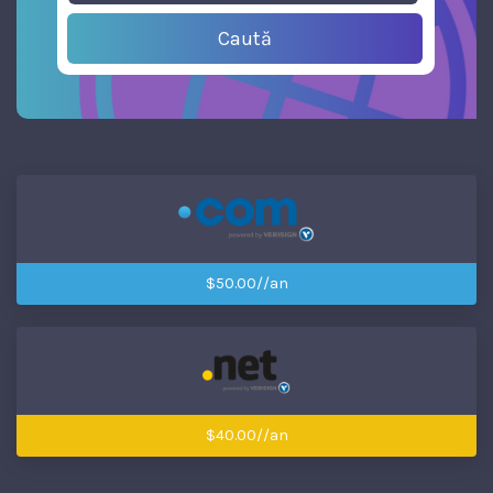
Caută
$50.00//an
$40.00//an