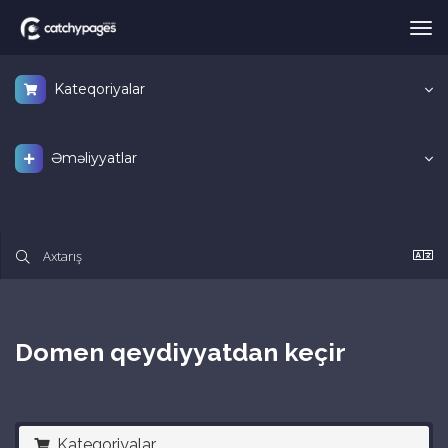
Nav
keç
Kateqoriyalar
Əməliyyatlar
Domen qeydiyyatdan keçir
Kateqoriyalar