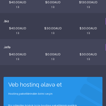
$40.00AUD
$0.00AUD
$130.00AUD
1 İl
1 İl
1 İl
.biz
$40.00AUD
$30.00AUD
$30.00AUD
1 İl
1 İl
1 İl
.info
$40.00AUD
$0.00AUD
$30.00AUD
1 İl
1 İl
1 İl
Veb hostinq əlavə et
Hostinq paketlərindən birini seçin
Biz istənilən büdcə üçün hostinq paketlərinə malikik