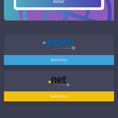
Axtar
$50.00/yr
$40.00/yr