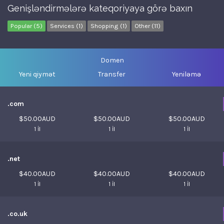
Genişləndirmələrə kateqoriyaya görə baxın
Popular (5)
Services (1)
Shopping (1)
Other (11)
Domen
Yeni qiymət
Transfer
Yeniləmə
.com
$50.00AUD
$50.00AUD
$50.00AUD
1 İl
1 İl
1 İl
.net
$40.00AUD
$40.00AUD
$40.00AUD
1 İl
1 İl
1 İl
.co.uk