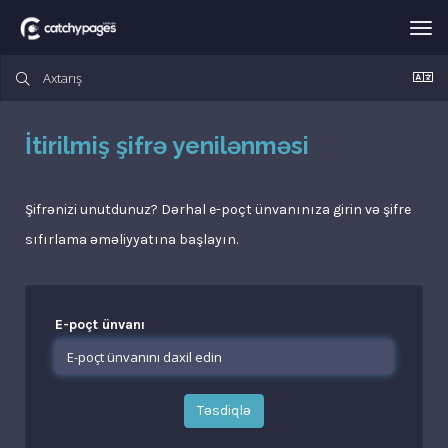
Nav
keç
İtirilmiş şifrə yenilənməsi
Şifrənizi unutdunuz? Dərhal e-poçt ünvanınıza girin və şifre
sıfırlama əməliyyatına başlayın.
E-poçt ünvanı
Təsdiqlə