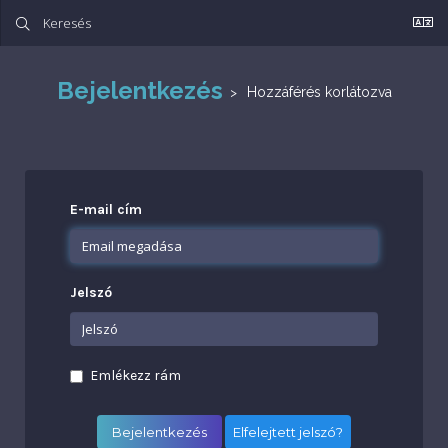
Bejelentkezés
Hozzáférés korlátozva
E-mail cím
Jelszó
Emlékezz rám
Elfelejtett jelszó?